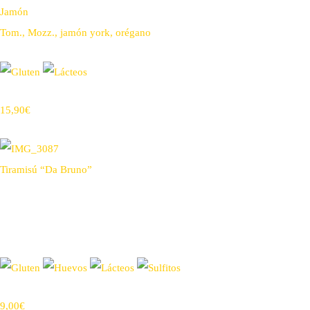
Jamón
Tom., Mozz., jamón york, orégano
15,90€
Tiramisú “Da Bruno”
9,00€