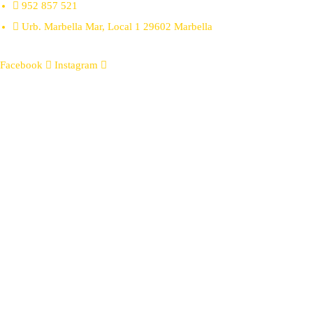
952 857 521
Urb. Marbella Mar, Local 1 29602 Marbella
Facebook
Instagram
© Da Bruno a Casa