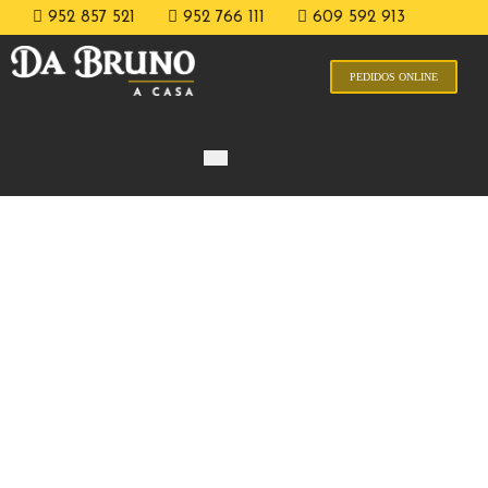
952 857 521
952 766 111
609 592 913
PEDIDOS ONLINE